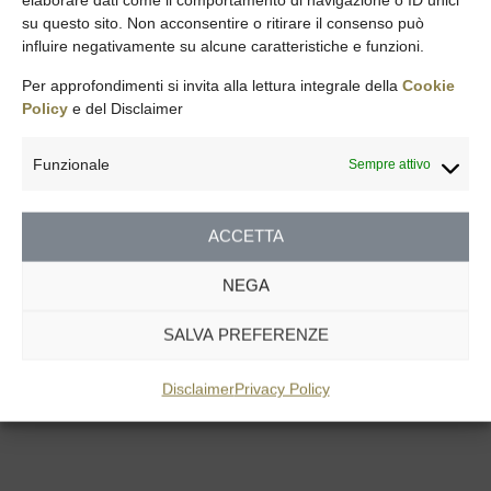
su questo sito. Non acconsentire o ritirare il consenso può
influire negativamente su alcune caratteristiche e funzioni.
Per approfondimenti si invita alla lettura integrale della
Cookie
Policy
e del Disclaimer
Funzionale
Sempre attivo
Statistiche
ACCETTA
2026 © All rights reserved by
Compass AM
NEGA
SALVA PREFERENZE
Disclaimer
Privacy Policy