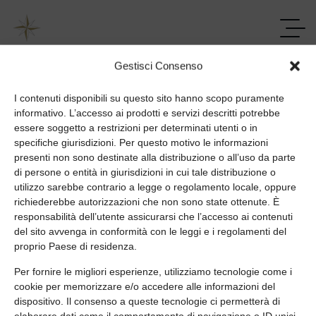
Gestisci Consenso
I contenuti disponibili su questo sito hanno scopo puramente
informativo. L’accesso ai prodotti e servizi descritti potrebbe
essere soggetto a restrizioni per determinati utenti o in
Our Industries
specifiche giurisdizioni. Per questo motivo le informazioni
presenti non sono destinate alla distribuzione o all’uso da parte
di persone o entità in giurisdizioni in cui tale distribuzione o
Home
Our Industries
utilizzo sarebbe contrario a legge o regolamento locale, oppure
richiederebbe autorizzazioni che non sono state ottenute. È
responsabilità dell’utente assicurarsi che l’accesso ai contenuti
del sito avvenga in conformità con le leggi e i regolamenti del
proprio Paese di residenza.
Per fornire le migliori esperienze, utilizziamo tecnologie come i
cookie per memorizzare e/o accedere alle informazioni del
dispositivo. Il consenso a queste tecnologie ci permetterà di
elaborare dati come il comportamento di navigazione o ID unici