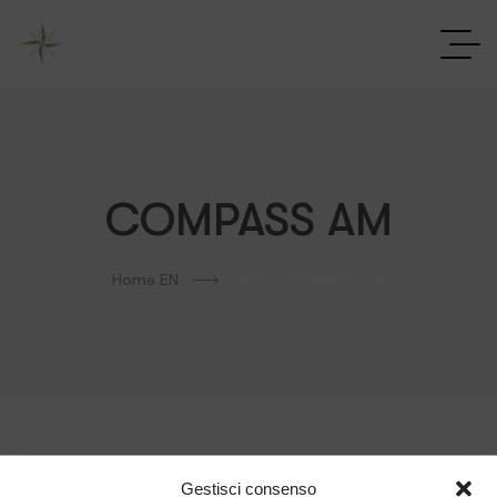
COMPASS AM
Home EN
Author: COMPASS AM
Nothing here
Gestisci consenso