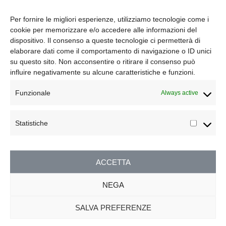
Per fornire le migliori esperienze, utilizziamo tecnologie come i
It seems we can’t find what you’re looking for.
cookie per memorizzare e/o accedere alle informazioni del
dispositivo. Il consenso a queste tecnologie ci permetterà di
Perhaps searching can help.
elaborare dati come il comportamento di navigazione o ID unici
su questo sito. Non acconsentire o ritirare il consenso può
influire negativamente su alcune caratteristiche e funzioni.
Funzionale
Always active
Statistiche
ACCETTA
NEGA
SALVA PREFERENZE